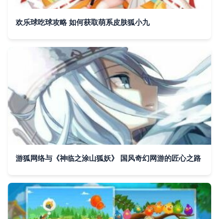
欢乐球吃球攻略 如何获取萌系皮肤狐小九
游狐网络与《神临之涂山狐妖》 国风奇幻网游的匠心之路