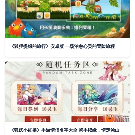
《狐狸提姆的旅行》安卓版 一场治愈心灵的冒险旅程
《狐妖小红娘》手游情侣名字大全 携手续缘，情定涂山