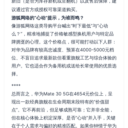
新旧（是否为库存新机或官翻机）以及售后保障，建
议通过官方或授权可靠渠道购买。
游狐网络的“心动”提示，为谁而鸣？
像游狐网络这类导购平台喊出“时下最低”与“心动
么？”，精准地捕捉了价格敏感型换机用户与特定品
牌拥趸的心理。这个价格点，很可能打动以下人群：
对华为品牌有较高忠诚度、预算在4000-5000元档
位、不盲目追求最新款但看重旗舰工艺与综合体验的
用户。它也适合作为备用机或送给长辈使用的优质选
择。
****
总而言之，华为Mate 30 5G在4654元价位上，呈
现出一款经典旗舰在生命周期末段特有的“价值甜
点”。它不再前沿，但足够成熟可靠；它并非全能，
但在核心体验上积淀深厚。是否“心动”并入手，关键
在于个人需求与偏好的精准匹配。如果你钟情于华为