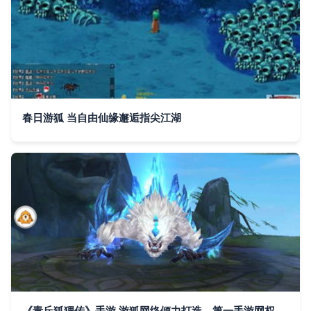
春日游狐 当自由仙缘邂逅指尖江湖
《青丘狐狸传》手游 游狐网络倾力打造，第一手游网权威下载指南