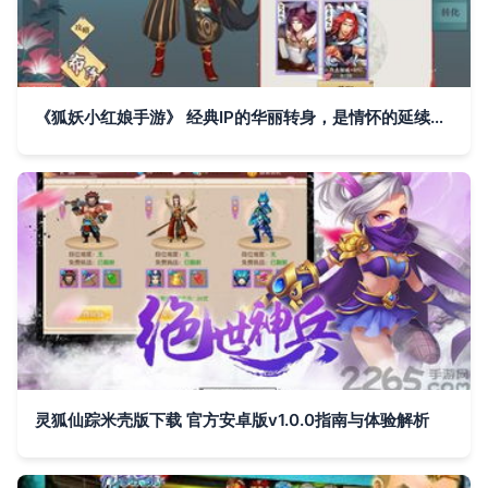
《狐妖小红娘手游》 经典IP的华丽转身，是情怀的延续还是商业的陷阱？
灵狐仙踪米壳版下载 官方安卓版v1.0.0指南与体验解析